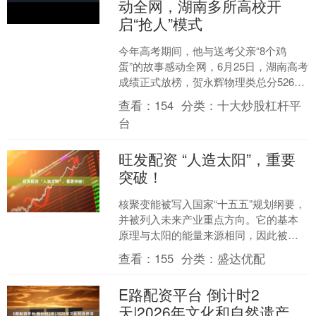
动全网，湖南多所高校开
启“抢人”模式
今年高考期间，他与送考父亲“8个鸡
蛋”的故事感动全网，6月25日，湖南高考
成绩正式放榜，贺永辉物理类总分526
分，远超今年湖南物理类本科录取线。
查看：
154
分类：
十大炒股杠杆平
湖南多所高校迅....
台
旺发配资 “人造太阳”，重要
突破！
核聚变能被写入国家“十五五”规划纲要，
并被列入未来产业重点方向。它的基本
原理与太阳的能量来源相同，因此被称
为“人造太阳”。 今天（27日），国家重
查看：
155
分类：
盛达优配
大科技基础设施....
E路配资平台 倒计时2
天|2026年文化和自然遗产