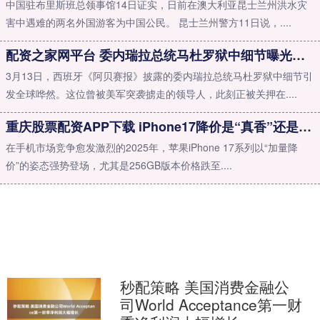
中国驻布里斯班总领事馆14日证实，日前在澳大利亚昆士兰州洪水灾
害中遇难的两名外国游客为中国公民。 昆士兰州警方11日说，....
配资之家网平台 委内瑞拉总统马杜罗狱中细节曝光：牢房不足6㎡，彻夜高喊“我是总统我们正在遭受虐待”
3月13日，西班牙《阿贝赛报》披露的委内瑞拉总统马杜罗狱中细节引
发全球哗然。这位曾被美军突袭掳走的领导人，此刻正被关押在....
重庆股票配资APP下载 iPhone17降价是“真香”还是“挤牙膏”？等等党又赢了！
在手机市场竞争愈发激烈的2025年，苹果iPhone 17系列以“加量降
价”的姿态强势登场，尤其是256GB版本价格跌至....
秒配策略 美国消费金融公
司World Acceptance第一财