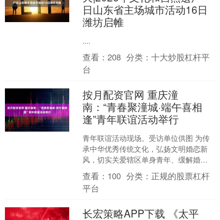
日山东省主场城市活动16日
潍坊启帷
....
查看：
208
分类：
十大炒股杠杆平
台
按月配资官网 重庆潼
南：“青春聚潼城·端午喜相
逢”青年联谊活动举行
青年联谊活动现场。受访单位供图 为传
承中华优秀传统文化，弘扬文明婚恋新
风，切实关爱辖区单身青年、缓解婚恋
焦虑、拓宽社交渠道，6月13日，“青春聚
查看：
100
分类：
正规的股票杠杆
潼城·端午喜相逢....
平台
长宏策略APP下载 《太平