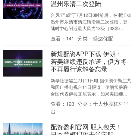
温州乐清二次登陆
台风“巴威”于7月12日0时前后，在浙江省
温州市乐清市清江镇沿海二次登陆，登
陆时中心附近最大风力13级（38米/
秒），中心最低气压960百帕。....
查看：
141
分类：
盛达优配
新规配资APP下载 伊朗：
若美继续违反承诺，伊方将
不再履行谅解备忘录
新华社德黑兰7月11日电 据伊朗伊斯兰共
和国广播电视台11日报道，伊朗常驻联
合国代表伊拉瓦尼表示，如果美国继续
违反其在伊美谅解备忘录中的承诺，伊
查看：
123
分类：
十大炒股杠杆平
朗将不再有义务履....
台
配资盈利官网 胆大包天！
日本竟模拟攻击辽宁舰