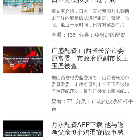
据专家介绍，日本一直对我国前出到西
太平洋的舰艇编队进行跟踪、监视、拍
照。最近一段时间，日方对解放军海上
编队的滋扰有一个重大变化——靠得特
查看：
138
分类：
免息炒股配资
别近。按日方报道，日方同....
广盛配资 山西省长治市委
原常委、市政府原副市长王
玉圣被查
据山西省纪委监委消息：山西省长治市
委原常委、市政府原副市长王玉圣涉嫌
严重违纪违法，目前正接受山西省纪委
监委纪律审查和监察调查。....
查看：
77
分类：
正规的股票杠杆平
台
月永配资APP下载 他与送
考父亲“8个鸡蛋”的故事感