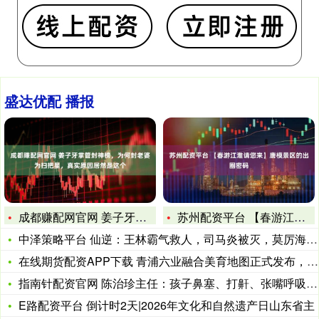
盛达优配 播报
成都赚配网官网 姜子牙掌管封神榜，为何封老婆为扫把星，真实原
苏州配资平台 【春游江淮请您来】唐模景区的出圈密码
中泽策略平台 仙逆：王林霸气救人，司马炎被灭，莫厉海被迫退让
在线期货配资APP下载 青浦六业融合美育地图正式发布，绘就全
指南针配资官网 陈治珍主任：孩子鼻塞、打鼾、张嘴呼吸，到底是
E路配资平台 倒计时2天|2026年文化和自然遗产日山东省主