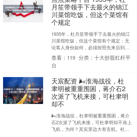
月笙带领手下去最火的锦江
川菜馆吃饭，但这个菜馆有
个规定
1935年，杜月笙带领手下去最火的锦江
川菜馆吃饭，但这个菜馆有个规定：无
论客人身份如何，必须按照先来后到的
顺序，排队就餐。 创办人董竹君出身寒
查看：
119
分类：
十大炒股杠杆平
微，1900年生于....
台
天宸配资 🌬淮海战役，杜
聿明被重重围困，蒋介石2
次派了飞机来接，可杜聿明
却不
🌬淮海战役，杜聿明被重重围困，蒋介
石2次派了飞机来接，可杜聿明却不肯上
飞机，为何？其实里边大有玄机。杜被
派往淮海之前，蒋召见他，明示：此