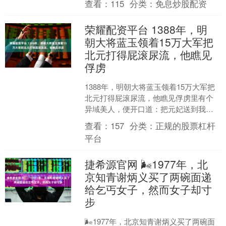
查看：
115
分类：
免息炒股配资
战，乃生死存亡之战。师生....
荣耀配资平台 1388年，明
朝大将蓝玉领着15万大军把
北元打得屁滚尿流，他瞧见
俘虏
1388年，明朝大将蓝玉领着15万大军把
北元打得屁滚尿流，他瞧见俘虏里有个
异域美人，便开口道：把元妃送到我营
帐里来，第二天蓝玉平淡地说：把我屋
查看：
157
分类：
正规的股票杠杆
里那女子拉出去埋了....
平台
捷希源官网 🌬1977年，北
京知青谢炳义买了两碗面递
给乞丐女子，然而女子却寸
步
🌬1977年，北京知青谢炳义买了两碗面