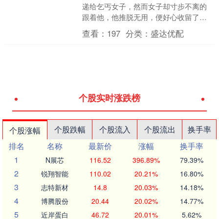
递给乞丐女子，然而女子却寸步不离的
跟着他，他推脱无用，便好心收留了
她。不料，10年后得知女子的身份，他
查看：
197
分类：
盛达优配
只好选择报警。 19....
个股实时涨跌榜
个股跌幅
个股流入
个股流出
换手率
个股涨幅
排名
名称
最新价
涨幅
换手率
1
N展芯
116.52
396.89%
79.39%
2
锐翔智能
110.02
20.21%
16.80%
3
志特新材
14.8
20.03%
14.18%
4
博腾股份
20.44
20.02%
14.77%
5
近岸蛋白
46.72
20.01%
5.62%