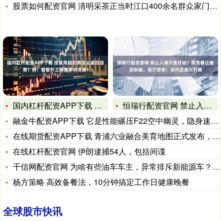
股票如何配资官网 清明采茶正当时江口400余名群众家门口增收
国内杠杆配资APP下载 流量用超扣费怎么追回话费？附：套餐外
恒瑞行配资官网 禁止入境只是开始？美急着让撤回制裁，我方警告
融金牛配资APP下载 它是性能碾压F22空中幽灵，隐身速度堪
在线期货配资APP下载 青浦六业融合美育地图正式发布，绘就全
在线杠杆配资官网 伊朗逮捕54人，包括间谍
千信网配资官网 为啥有些油车车主，异常排斥新能源车？归根到底
杨方策略 高效备餐法，10分钟搞定工作日健康晚餐
全球股市快讯