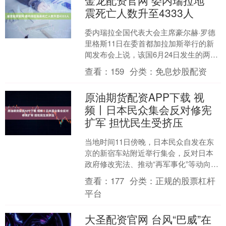
震死亡人数升至4333人
委内瑞拉全国代表大会主席豪尔赫·罗德
里格斯11日在委首都加拉加斯举行的新
闻发布会上说，该国6月24日发生的两次
强震已造成4333人死亡、16740人受伤。
查看：
159
分类：
免息炒股配资
委官....
原油期货配资APP下载 视
频丨日本民众集会反对修宪
扩军 担忧民生受挤压
当地时间11日傍晚，日本民众自发在东
京的新宿车站附近举行集会，反对日本
政府修改宪法、推动“再军事化”等动向。
集会参加者：我们希望日本政府能够切
查看：
177
分类：
正规的股票杠杆
实为了和平而采取....
平台
大圣配资官网 台风“巴威”在