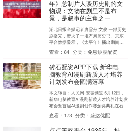
年》总制片人谈历史剧的文
物观：文物在剧里不是布
景，是叙事的主角之一
湖北日报全媒记者唐雪舟 文俊 一部历史
剧播完，带火了一堆严肃历史书。京东
平台数据显示，《太平年》播出期间，
五代十国相关历史书籍销量同比增长20
查看：
84
分类：
免息炒股配资
倍，多部书目断货。....
砖石配资APP下载 新华电
脑教育AI漫剧新质人才培养
计划发布会圆满落幕
本文转自：人民网-安徽频道 6月12日，
新华电脑教育AI漫剧新质人才培养计划发
布会暨首届AI漫剧创作赛颁奖典礼在石家
庄举行。石家庄市人力资源和社会保障
查看：
173
分类：
盛达优配
局党组成员....
点点策略平台 1935年，杜