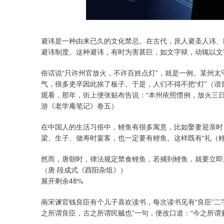
上证指数
3940.04
深证成指
39.68
1.02%
避讳是一种由来已久的文化禁忌。在古代，庶人避圣人讳、
避讳制度。这种避讳，有时为害甚巨，如文字狱，动辄以文
俗话说“只许州官放火，不许百姓点灯”，就是一例。某州
气，很多吏卒因此挨了板子。于是，人们不得不把“灯”（谐
观看，那年，街上便张贴布告说：“本州依照惯例，放火三日
游《老学庵笔记》卷五）
在中国人的生活习俗中，鲤鱼有很多寓意，比如娶妻迎亲时
梁、生子、做寿时宴客，也一定要有鲤鱼。这样既有“礼（鲤
然而，唐朝时，律法规定禁食鲤鱼，若捕到鲤鱼，就要立即放
（唐·段成式《酉阳杂俎》）
展开剩余48%
南宋谏官钱良臣有个儿子喜欢读书，每次读书见有“良臣”二
之所谓良臣，古之所谓民贼也”一句，便改口道：“今之所谓