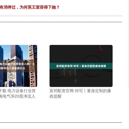
没有消停过，为何英王室容得下她？
下载 电力设备行业资
富邦配资官网 特写丨量身定制的廉
海电气等20股净流入
政提醒