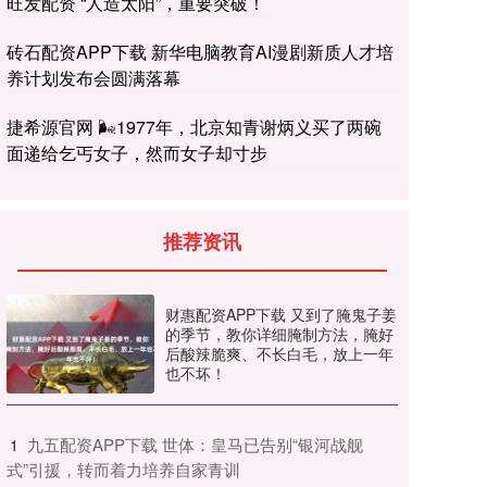
旺发配资 “人造太阳”，重要突破！
砖石配资APP下载 新华电脑教育AI漫剧新质人才培
养计划发布会圆满落幕
捷希源官网 🌬1977年，北京知青谢炳义买了两碗
面递给乞丐女子，然而女子却寸步
推荐资讯
财惠配资APP下载 又到了腌鬼子姜
的季节，教你详细腌制方法，腌好
后酸辣脆爽、不长白毛，放上一年
也不坏！
​九五配资APP下载 世体：皇马已告别“银河战舰
1
式”引援，转而着力培养自家青训