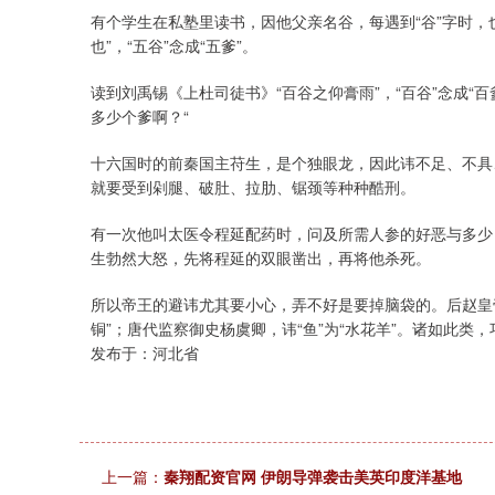
有个学生在私塾里读书，因他父亲名谷，每遇到“谷”字时，也
也”，“五谷”念成“五爹”。
读到刘禹锡《上杜司徒书》“百谷之仰膏雨”，“百谷”念成“百
多少个爹啊？“
十六国时的前秦国主苻生，是个独眼龙，因此讳不足、不具
就要受到剁腿、破肚、拉肋、锯颈等种种酷刑。
有一次他叫太医令程延配药时，问及所需人参的好恶与多少，
生勃然大怒，先将程延的双眼凿出，再将他杀死。
所以帝王的避讳尤其要小心，弄不好是要掉脑袋的。后赵皇帝石
铜”；唐代监察御史杨虞卿，讳“鱼”为“水花羊”。诸如此类
发布于：河北省
上一篇：
秦翔配资官网 伊朗导弹袭击美英印度洋基地