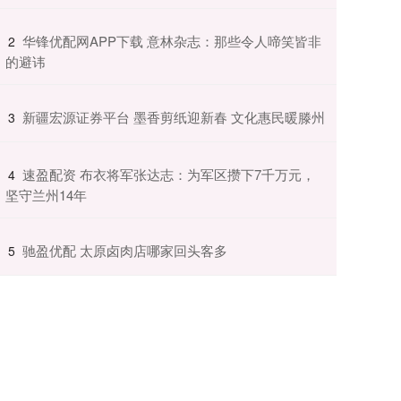
​华锋优配网APP下载 意林杂志：那些令人啼笑皆非
2
的避讳
​新疆宏源证券平台 墨香剪纸迎新春 文化惠民暖滕州
3
​速盈配资 布衣将军张达志：为军区攒下7千万元，
4
坚守兰州14年
​驰盈优配 太原卤肉店哪家回头客多
5