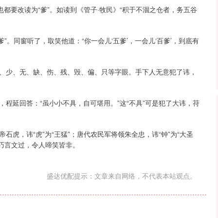
都要改读为“爹”。如读到《管子·牧民》“积于不涸之仓者，务五谷
爹”。同窗听了，取笑他道：“你一会儿‘五爹’，一会儿‘百爹’，到底有
、少、无、缺、伤、残、毁、偏、只等字眼。手下人无意犯了讳，
程延回答：“虽小小不具，自可堪用。”这“不具”可是犯了大讳，苻
虎，讳“虎”为“王猛”；唐代农民军将领朱全忠，讳“钟”为“大圣
，巧言文过，令人啼笑皆非。
盛达优配提示：文章来自网络，不代表本站观点。