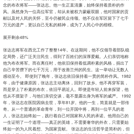
念的布衣将军——张达志。他一生正直清廉，始终保持着质朴的作
风。虽然身为一位高位军官，却从未被权力蒙蔽双眼，他对国家的贡
献以及对人民的关怀，至今仍被民众传颂。他不仅在军区留下了七千
万元的遗产，更以自己无私的精神，成为了人民心中的楷模。
展开剩余48%
张达志将军在西北工作了整整14年。在这期间，他不仅领导着部队稳
定局势，还广泛关注民生，得到了百姓们的深厚爱戴。人们亲切地称
他为布衣将军。而在离任时，他依旧保持着低调朴素的风格，捐出了
自己辛苦攒下的七千万元，用于改善兰州的民生。这一举动让无数人
感动至今。 即使到了晚年，张达志依旧保持着一贯的简朴作风。1982
年，由于健康原因，张达志主动离休，回到了故乡。他不再穿军装，
而是穿上了朴素的布衣，依旧平易近人。即便是年轻人前来探望，他
也从不摆架子，与他们亲切交谈，毫不显露出身为将军的威严。 1992
年，张达志在医院因病去世，享年81岁。他的一生，简直就是一部传
奇。从一个普通的革命青年，到一位开国中将，再到一位平凡的老
人，张达志始终如一，践行着自己对国家和人民的承诺。他用自己的
一生证明了一个道理——真正的英雄，不需要奢华的外衣，只需要始
终如一的为人民着想、为国家贡献。 张达志的生活哲学是简朴的，但