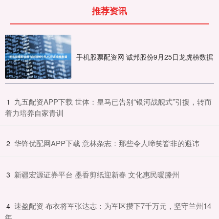
推荐资讯
手机股票配资网 诚邦股份9月25日龙虎榜数据
​九五配资APP下载 世体：皇马已告别“银河战舰式”引援，转而
1
着力培养自家青训
​华锋优配网APP下载 意林杂志：那些令人啼笑皆非的避讳
2
​新疆宏源证券平台 墨香剪纸迎新春 文化惠民暖滕州
3
​速盈配资 布衣将军张达志：为军区攒下7千万元，坚守兰州14
4
年