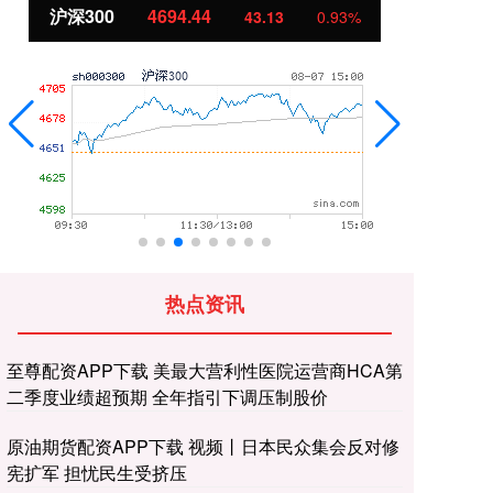
北证50
1134.24
创
11.37
1.01%
热点资讯
至尊配资APP下载 美最大营利性医院运营商HCA第
二季度业绩超预期 全年指引下调压制股价
原油期货配资APP下载 视频丨日本民众集会反对修
宪扩军 担忧民生受挤压