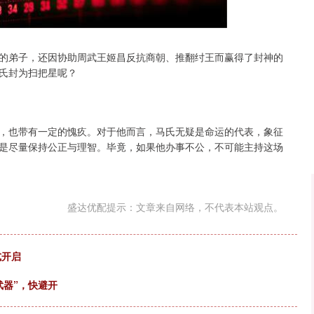
沪深300
4694.44
.42%
43.13
0.93%
的弟子，还因协助周武王姬昌反抗商朝、推翻纣王而赢得了封神的
氏封为扫把星呢？
，也带有一定的愧疚。对于他而言，马氏无疑是命运的代表，象征
是尽量保持公正与理智。毕竟，如果他办事不公，不可能主持这场
盛达优配提示：文章来自网络，不代表本站观点。
式开启
武器”，快避开