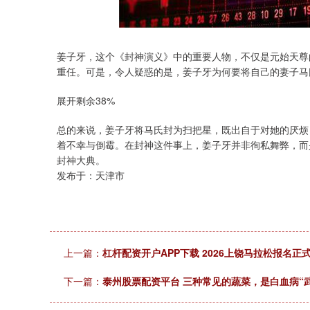
深证成指
14311.01
.68
1.02%
200.89
1
姜子牙，这个《封神演义》中的重要人物，不仅是元始天尊
重任。可是，令人疑惑的是，姜子牙为何要将自己的妻子马
展开剩余38%
总的来说，姜子牙将马氏封为扫把星，既出自于对她的厌烦
着不幸与倒霉。在封神这件事上，姜子牙并非徇私舞弊，而
封神大典。
发布于：天津市
上一篇：
杠杆配资开户APP下载 2026上饶马拉松报名正
下一篇：
泰州股票配资平台 三种常见的蔬菜，是白血病“