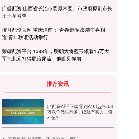
广盛配资 山西省长治市委原常委、市政府原副市长
王玉圣被查
按月配资官网 重庆潼南：“青春聚潼城·端午喜相
逢”青年联谊活动举行
荣耀配资平台 1388年，明朝大将蓝玉领着15万大
军把北元打得屁滚尿流，他瞧见俘虏
推荐资讯
51配资APP下载 零跑A10起步6.58
万竞争代步市场，续航有实力，值
不值?
​豪极配资 特朗普：飞机没有被摧毁
1