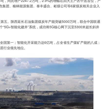
吨，同比增产2247.2万吨，2.9%的增幅在四大主产区中居首位，产
有色集团、榆林能源集团、泰丰盛合、彬煤公司等6家煤炭相关企业入
排名第五。陕西延长石油集团煤炭年产能突破5000万吨，联合中国联通
5G+智能化建井”系统，成功将5G核心网下沉至5300米超长斜井
居全国第一；智能化开采能力达6亿吨，占全省生产煤矿产能的八成；
力居行业领先地位。