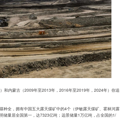
）和内蒙古（2009年至2013年，2016年至2019年，2024年）你追
种全，拥有中国五大露天煤矿中的4个（伊敏露天煤矿‌、‌霍林河露
探明储量居全国第一，达7323亿吨；远景储量1万亿吨，占全国的1/