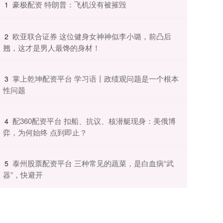
​豪极配资 特朗普：飞机没有被摧毁
1
​欧亚联合证券 这位健身女神神似李小璐，前凸后
2
翘，这才是男人最馋的身材！
​掌上乾坤配资平台 学习语丨政绩观问题是一个根本
3
性问题
​配360配资平台 扣船、抗议、核潜艇现身：美俄博
4
弈，为何始终 点到即止？
​泰州股票配资平台 三种常见的蔬菜，是白血病“武
5
器”，快避开