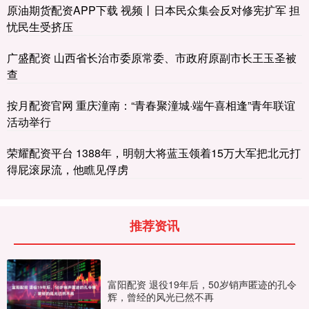
原油期货配资APP下载 视频丨日本民众集会反对修宪扩军 担
忧民生受挤压
广盛配资 山西省长治市委原常委、市政府原副市长王玉圣被
查
按月配资官网 重庆潼南：“青春聚潼城·端午喜相逢”青年联谊
活动举行
荣耀配资平台 1388年，明朝大将蓝玉领着15万大军把北元打
得屁滚尿流，他瞧见俘虏
推荐资讯
富阳配资 退役19年后，50岁销声匿迹的孔令
辉，曾经的风光已然不再