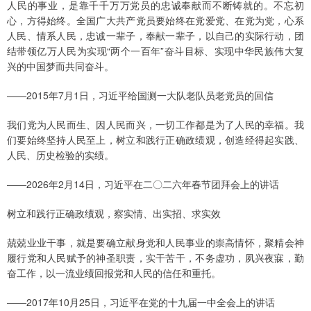
人民的事业，是靠千千万万党员的忠诚奉献而不断铸就的。不忘初
心，方得始终。全国广大共产党员要始终在党爱党、在党为党，心系
人民、情系人民，忠诚一辈子，奉献一辈子，以自己的实际行动，团
结带领亿万人民为实现“两个一百年”奋斗目标、实现中华民族伟大复
兴的中国梦而共同奋斗。
——2015年7月1日，习近平给国测一大队老队员老党员的回信
我们党为人民而生、因人民而兴，一切工作都是为了人民的幸福。我
们要始终坚持人民至上，树立和践行正确政绩观，创造经得起实践、
人民、历史检验的实绩。
——2026年2月14日，习近平在二〇二六年春节团拜会上的讲话
树立和践行正确政绩观，察实情、出实招、求实效
兢兢业业干事，就是要确立献身党和人民事业的崇高情怀，聚精会神
履行党和人民赋予的神圣职责，实干苦干，不务虚功，夙兴夜寐，勤
奋工作，以一流业绩回报党和人民的信任和重托。
——2017年10月25日，习近平在党的十九届一中全会上的讲话