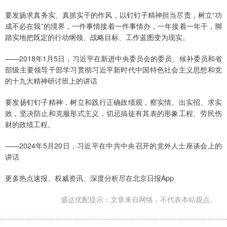
要发扬求真务实、真抓实干的作风，以钉钉子精神担当尽责，树立“功
成不必在我”的境界，一件事情接着一件事情办，一年接着一年干，脚
踏实地把既定的行动纲领、战略目标、工作蓝图变为现实。
——2018年1月5日，习近平在新进中央委员会的委员、候补委员和省
部级主要领导干部学习贯彻习近平新时代中国特色社会主义思想和党
的十九大精神研讨班上的讲话
要发扬钉钉子精神，树立和践行正确政绩观，察实情、出实招、求实
效，坚决防止和克服形式主义，切忌搞徒有其表的形象工程、劳民伤
财的政绩工程。
——2024年5月20日，习近平在中共中央召开的党外人士座谈会上的
讲话
更多热点速报、权威资讯、深度分析尽在北京日报App
盛达优配提示：文章来自网络，不代表本站观点。