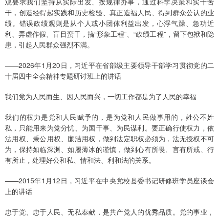
观要求我们坚持从实际出发、按规律办事，通过科学决策和实干苦
干，创造经得起实践和历史检验、真正造福人民、得到群众公认的业
绩。错误政绩观则是从个人或小团体利益出发，心浮气躁、急功近
利、弄虚作假、盲目蛮干，搞“形象工程”、“政绩工程”，留下包袱和隐
患，引起人民群众强烈不满。
——2026年1月20日，习近平在省部级主要领导干部学习贯彻党的二
十届四中全会精神专题研讨班上的讲话
我们党为人民而生、因人民而兴，一切工作都是为了人民的幸福
我们的权力是党和人民赋予的，是为党和人民做事用的，姓公不姓
私，只能用来为党分忧、为国干事、为民谋利。要正确行使权力，依
法用权、秉公用权、廉洁用权，做到法定职权必须为，法无授权不可
为，保持如临深渊、如履薄冰的谨慎，做到心有所畏、言有所戒、行
有所止，处理好公和私、情和法、利和法的关系。
——2015年1月12日，习近平在中央党校县委书记研修班学员座谈会
上的讲话
忠于党、忠于人民、无私奉献，是共产党人的优秀品质。党的事业，