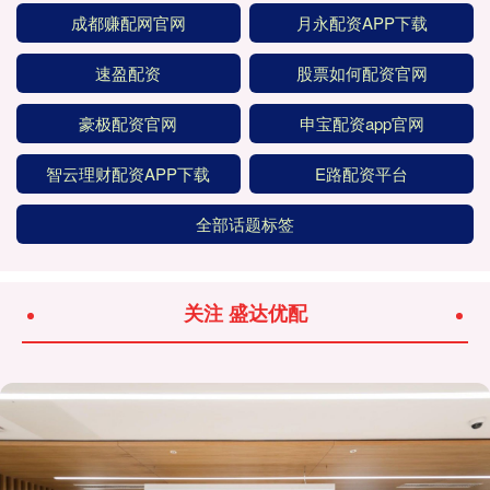
成都赚配网官网
月永配资APP下载
速盈配资
股票如何配资官网
豪极配资官网
申宝配资app官网
智云理财配资APP下载
E路配资平台
全部话题标签
关注 盛达优配