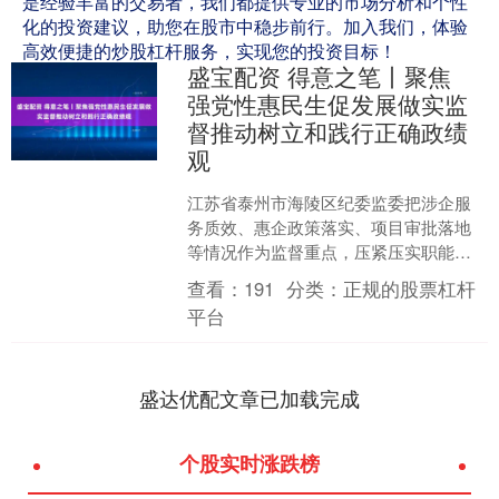
是经验丰富的交易者，我们都提供专业的市场分析和个性
化的投资建议，助您在股市中稳步前行。加入我们，体验
高效便捷的炒股杠杆服务，实现您的投资目标！
盛宝配资 得意之笔丨聚焦
强党性惠民生促发展做实监
督推动树立和践行正确政绩
观
江苏省泰州市海陵区纪委监委把涉企服
务质效、惠企政策落实、项目审批落地
等情况作为监督重点，压紧压实职能部
门监管责任，推动提升服务效能，护航
查看：
191
分类：
正规的股票杠杆
企业高质量发展。图为近日....
平台
盛达优配文章已加载完成
个股实时涨跌榜