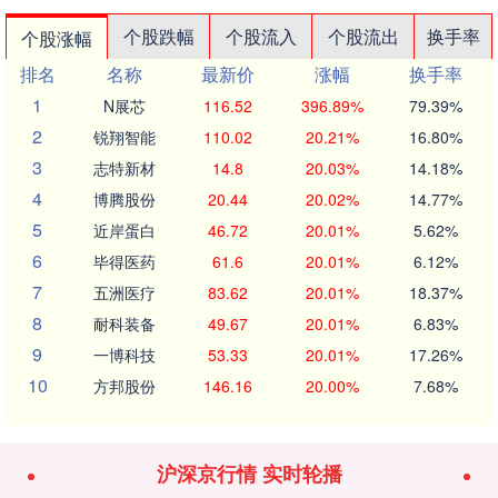
个股跌幅
个股流入
个股流出
换手率
个股涨幅
排名
名称
最新价
涨幅
换手率
1
N展芯
116.52
396.89%
79.39%
2
锐翔智能
110.02
20.21%
16.80%
3
志特新材
14.8
20.03%
14.18%
4
博腾股份
20.44
20.02%
14.77%
5
近岸蛋白
46.72
20.01%
5.62%
6
毕得医药
61.6
20.01%
6.12%
7
五洲医疗
83.62
20.01%
18.37%
8
耐科装备
49.67
20.01%
6.83%
9
一博科技
53.33
20.01%
17.26%
10
方邦股份
146.16
20.00%
7.68%
沪深京行情 实时轮播