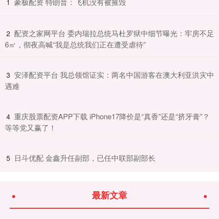
​豪极配资 特朗普：飞机没有被摧毁
1
​配资之家网平台 委内瑞拉总统马杜罗狱中细节曝光：牢房不足
2
6㎡，彻夜高喊“我是总统我们正在遭受虐待”
​安泽配资平台 我总领馆证实：两名中国游客在澳大利亚洪灾中
3
遇难
​重庆股票配资APP下载 iPhone17降价是“真香”还是“挤牙膏”？
4
等等党又赢了！
​日斗优配 金鑫升任副部，已任中联部副部长
5
最新文章