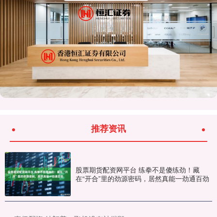
推荐资讯
股票期货配资网平台 练拳不是傻练劲！藏
在“开合”里的劲源密码，居然真能一劲通百劲