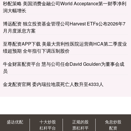
秒配策略 美国消费金融公司World Acceptance第一财季净利
润大幅增长
博远配资 独立投资基金管理公司Harvest ETFs公布2026年7
月月度派息方案
至尊配资APP下载 美最大营利性医院运营商HCA第二季度业
绩超预期 全年指引下调压制股价
牛金财富配资平台 慧与公司任命David Goulden为董事会成
员
金龙配资官网 委内瑞拉地震死亡人数升至4333人
盛达优配
十大炒股
正规的股
免息炒股
杠杆平台
票杠杆平
配资