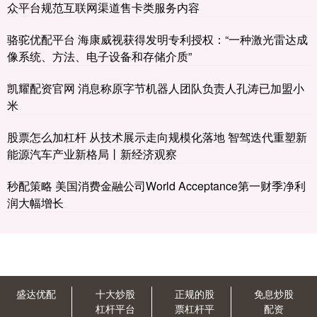
众平台规范互联网渠道售卡类服务内容
骆驼优配平台 海康威视获得发明专利授权：“一种激光雷达成
像系统、方法、电子设备和存储介质”
凯耀配资官网 消息称原字节机器人团队负责人孔涛已加盟小
米
股票怎么加杠杆 从技术展示走向规模化落地 智驾迭代重塑新
能源汽车产业新格局丨新经济观察
秒配策略 美国消费金融公司World Acceptance第一财季净利
润大幅增长
盛达优配
十大炒股
正规的股
免息炒股
杠杆平台
票杠杆平
配资