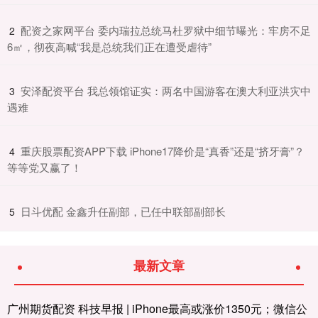
​配资之家网平台 委内瑞拉总统马杜罗狱中细节曝光：牢房不足
2
6㎡，彻夜高喊“我是总统我们正在遭受虐待”
​安泽配资平台 我总领馆证实：两名中国游客在澳大利亚洪灾中
3
遇难
​重庆股票配资APP下载 iPhone17降价是“真香”还是“挤牙膏”？
4
等等党又赢了！
​日斗优配 金鑫升任副部，已任中联部副部长
5
最新文章
广州期货配资 科技早报 | iPhone最高或涨价1350元；微信公