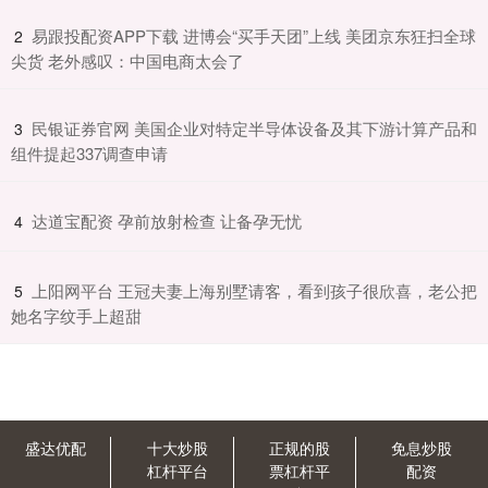
​易跟投配资APP下载 进博会“买手天团”上线 美团京东狂扫全球
2
尖货 老外感叹：中国电商太会了
​民银证券官网 美国企业对特定半导体设备及其下游计算产品和
3
组件提起337调查申请
​达道宝配资 孕前放射检查 让备孕无忧
4
​上阳网平台 王冠夫妻上海别墅请客，看到孩子很欣喜，老公把
5
她名字纹手上超甜
盛达优配
十大炒股
正规的股
免息炒股
杠杆平台
票杠杆平
配资