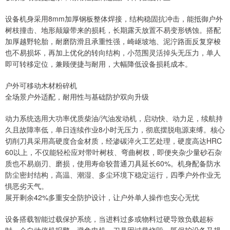
设备机身采用8mm加厚钢板整体焊接，结构稳固抗冲击，能抵御户外
树枝撞击、地形颠簸带来的损耗，长期露天放置不易变形锈蚀。搭配
加厚越野轮胎，耐磨防滑且承重性强，崎岖坡地、泥泞路面反复穿梭
也不易损坏，再加上优化的转向结构，小范围灵活掉头无压力，单人
即可转移定位，兼顾便捷与耐用，大幅降低设备损耗成本。
户外可移动木材粉碎机
全场景户外适配，耐用性与基础防护双向升级
动力系统选用大功率优质柴油/汽油发动机，启动快、动力足，续航持
久且故障率低，单日连续作业8小时无压力，彻底摆脱电源束缚。核心
切削刀具采用高硬度合金材质，经渗碳淬火工艺处理，硬度高达HRC
60以上，不仅能轻松应对带叶树枝、弯曲树杈，即便夹杂少量砂石杂
质也不易崩刃、磨损，使用寿命较普通刀具延长60%。机身配备防水
防尘密封结构，高温、潮湿、多尘环境下稳定运行，四季户外作业无
惧恶劣天气。
展开剩余42%多重安全防护设计，让户外单人操作也安心无忧
设备搭载智能过载保护系统，当进料过多或物料过硬导致负载超标