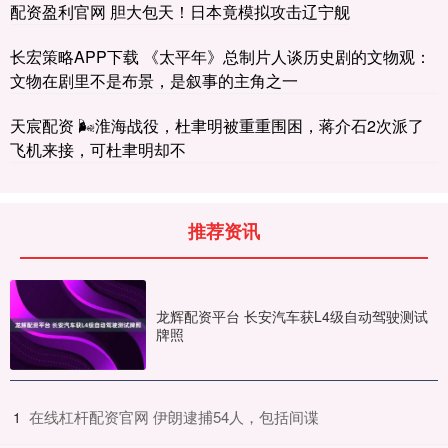
配资盈利官网 胆大包天！日本竟模拟攻击辽宁舰
长宏策略APP下载 《太平年》总制片人谈历史剧的文物观：
文物在剧里不是布景，是叙事的主角之一
天宸配资 🌬淮海战役，杜聿明被重重围困，蒋介石2次派了
飞机来接，可杜聿明却不
推荐资讯
龙辉配资平台 长安汽车获L4级自动驾驶测试
牌照
​在线杠杆配资官网 伊朗逮捕54人，包括间谍
1