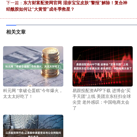
下一篇：
东方财富配资网官网 湿疹宝宝皮肤“警报”解除！复合神
经酰胺如何让“大黄管”成冬季救星？
相关文章
科元网 “拿破仑蛋糕”今年爆火，
易跟投配资APP下载 进博会“买
太太太好吃了！
手天团”上线 美团京东狂扫全球
尖货 老外感叹：中国电商太会
了