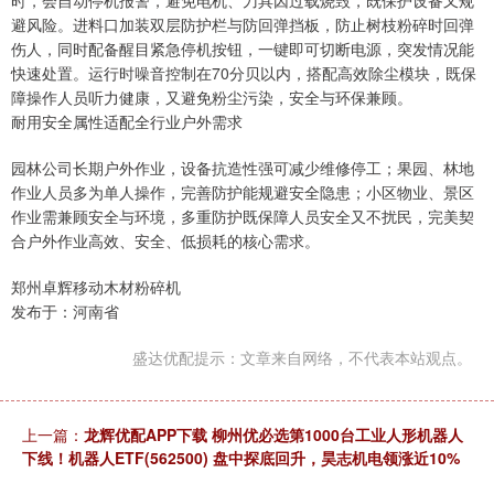
时，会自动停机报警，避免电机、刀具因过载烧毁，既保护设备又规
避风险。进料口加装双层防护栏与防回弹挡板，防止树枝粉碎时回弹
伤人，同时配备醒目紧急停机按钮，一键即可切断电源，突发情况能
快速处置。运行时噪音控制在70分贝以内，搭配高效除尘模块，既保
障操作人员听力健康，又避免粉尘污染，安全与环保兼顾。
耐用安全属性适配全行业户外需求
园林公司长期户外作业，设备抗造性强可减少维修停工；果园、林地
作业人员多为单人操作，完善防护能规避安全隐患；小区物业、景区
作业需兼顾安全与环境，多重防护既保障人员安全又不扰民，完美契
合户外作业高效、安全、低损耗的核心需求。
郑州卓辉移动木材粉碎机
发布于：河南省
盛达优配提示：文章来自网络，不代表本站观点。
上一篇：
龙辉优配APP下载 柳州优必选第1000台工业人形机器人
下线！机器人ETF(562500) 盘中探底回升，昊志机电领涨近10%